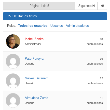
Página 1 de 5
Siguiente
Ocultar los filtros
Roles:
Todos los usuarios
·
Usuarios
·
Administradores
Isabel Benito
18
Administrador
publicaciones
Pato Pereyra
16
Usuario
publicaciones
Nieves Batanero
12
Usuario
publicaciones
Almudena Zurdo
11
Usuario
publicaciones