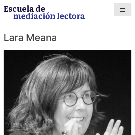
Skip
Escuela de
menu
to
mediación lectora
content
Lara Meana