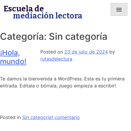
Skip
Escuela de
menu
to
mediación lectora
content
Categoría:
Sin categoría
¡Hola,
Posted on
23 de julio de 2024
by
rutasdelectura
mundo!
Te damos la bienvenida a WordPress. Esta es tu primera
entrada. Edítala o bórrala, ¡luego empieza a escribir!
en
Posted in
Sin categoría
1 comentario
¡Hola,