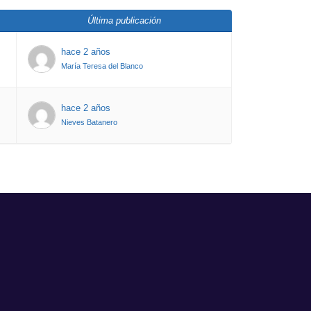
Última publicación
hace 2 años
María Teresa del Blanco
hace 2 años
Nieves Batanero