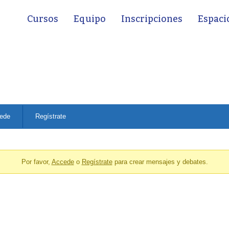
Cursos
Equipo
Inscripciones
Espaci
ede
Regístrate
Por favor,
Accede
o
Regístrate
para crear mensajes y debates.