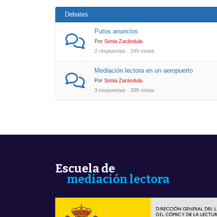
Debates
Putos anuncios
Por
Sonia Zarándula
2 respuestas · 249 vistas
Mediación lectora en un aeropuerto
Por
Sonia Zarándula
3 respuestas · 298 vistas
Escuela de
mediación lectora