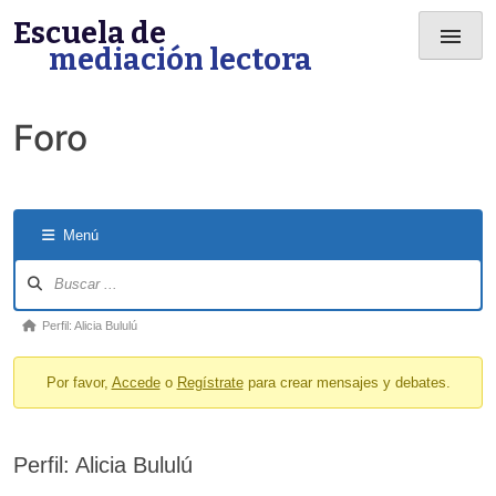
Skip
Escuela de
menu
to
mediación lectora
content
Foro
Menú
Forum
Navigation
Forum
Perfil: Alicia Bululú
breadcrumbs
Por favor,
Accede
o
Regístrate
para crear mensajes y debates.
-
You
are
Perfil: Alicia Bululú
here: