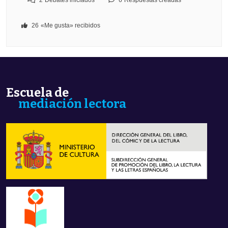
2
Debates iniciados
6
Respuestas creadas
26
«Me gusta» recibidos
Escuela de
mediación lectora