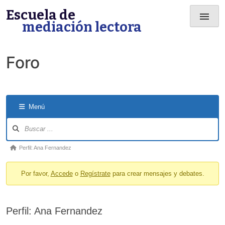
Skip
Escuela de
menu
to
mediación lectora
content
Foro
Menú
Forum
Navigation
Forum
Perfil: Ana Fernandez
breadcrumbs
Por favor,
Accede
o
Regístrate
para crear mensajes y debates.
-
You
are
Perfil: Ana Fernandez
here: