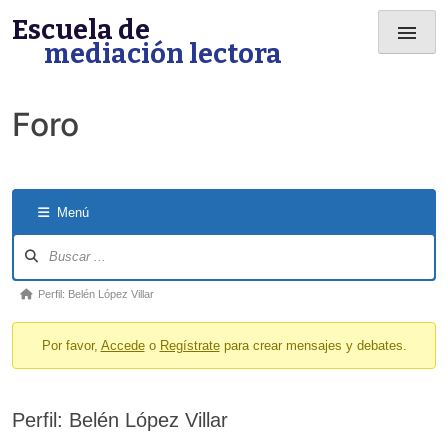
Skip
Escuela de
menu
to
mediación lectora
content
Foro
Menú
Forum
Navigation
Forum
Perfil: Belén López Villar
breadcrumbs
Por favor,
Accede
o
Regístrate
para crear mensajes y debates.
-
You
are
Perfil: Belén López Villar
here: