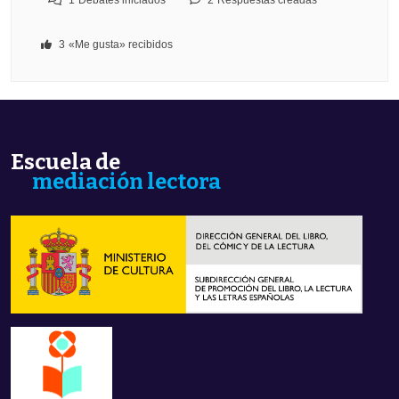
1
Debates iniciados
2
Respuestas creadas
3
«Me gusta» recibidos
Escuela de
mediación lectora