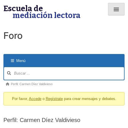
Skip
Escuela de
menu
to
mediación lectora
content
Foro
Menú
Forum
Navigation
Forum
Perfil: Carmen Díez Valdivieso
breadcrumbs
Por favor,
Accede
o
Regístrate
para crear mensajes y debates.
-
You
are
Perfil: Carmen Díez Valdivieso
here: