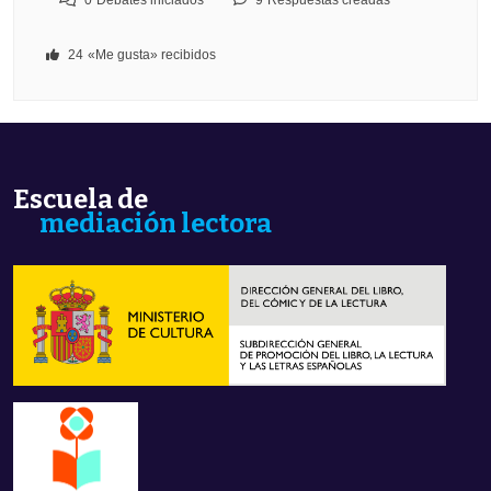
0
Debates iniciados
9
Respuestas creadas
24
«Me gusta» recibidos
Escuela de
mediación lectora