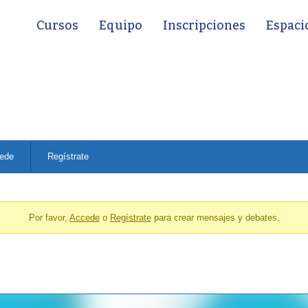
Cursos
Equipo
Inscripciones
Espaci
ede
Regístrate
Por favor,
Accede
o
Regístrate
para crear mensajes y debates.