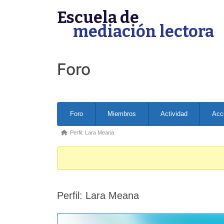
Skip
Escuela de
to
mediación lectora
content
Foro
Forum
Foro
Miembros
Actividad
Acc
Navigation
Forum
Perfil: Lara Meana
breadcrumbs
-
You
are
Perfil: Lara Meana
here: