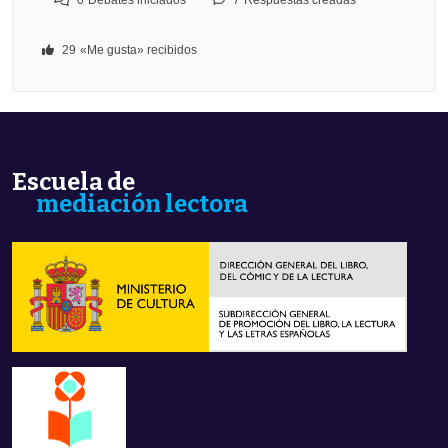
0
Debates iniciados
7
Respuestas creadas
29
«Me gusta» recibidos
Escuela de
mediación lectora