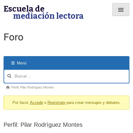
Skip
Escuela de
menu
to
mediación lectora
content
Foro
Menú
Forum
Navigation
Forum
Perfil: Pilar Rodríguez Montes
breadcrumbs
Por favor,
Accede
o
Regístrate
para crear mensajes y debates.
-
You
are
Perfil: Pilar Rodríguez Montes
here: