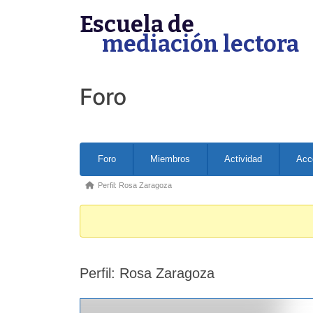
Skip
Escuela de
to
mediación lectora
content
Foro
Forum
Foro
Miembros
Actividad
Acc
Navigation
Forum
Perfil: Rosa Zaragoza
breadcrumbs
-
You
are
Perfil: Rosa Zaragoza
here: