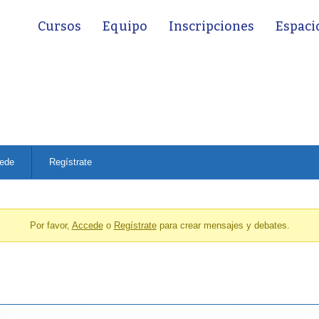
Cursos
Equipo
Inscripciones
Espaci
ede
Regístrate
Por favor,
Accede
o
Regístrate
para crear mensajes y debates.