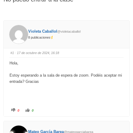
Violeta Caballol
@violetacaballol
8 publicaciones
#1
· 17 de octubre de 2024, 16:18
Hola,
Estoy esperando a la sala de espera de zoom. Podéis aceptar mi
entrada? Gracias
C
C
0
0
l
l
i
i
c
c
k
k
f
f
o
o
Mateo García Barea
@mateogarciabarea
r
r