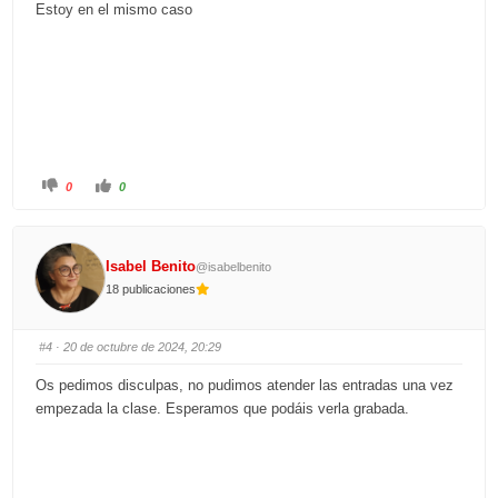
w
.
Estoy en el mismo caso
n
.
C
C
0
0
l
l
i
i
c
c
k
k
f
f
o
o
Isabel Benito
@isabelbenito
r
r
t
t
18 publicaciones
h
h
u
u
m
m
b
b
s
s
#4
· 20 de octubre de 2024, 20:29
d
u
o
p
w
.
Os pedimos disculpas, no pudimos atender las entradas una vez
n
.
empezada la clase. Esperamos que podáis verla grabada.