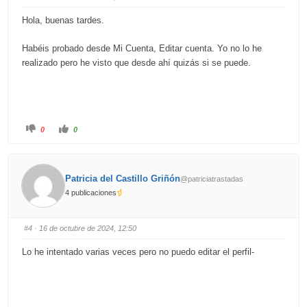
d
u
o
p
w
.
Hola, buenas tardes.
n
.
Habéis probado desde Mi Cuenta, Editar cuenta. Yo no lo he
realizado pero he visto que desde ahí quizás si se puede.
C
C
0
0
l
l
i
i
c
c
k
k
f
f
o
o
Patricia del Castillo Griñón
@patriciatrastadas
r
r
t
t
4 publicaciones
h
h
u
u
m
m
b
b
s
s
#4
· 16 de octubre de 2024, 12:50
d
u
o
p
w
.
Lo he intentado varias veces pero no puedo editar el perfil-
n
.