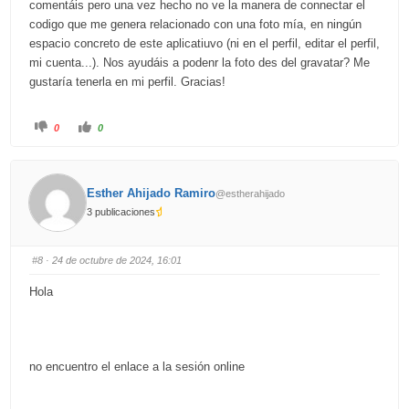
comentáis pero una vez hecho no ve la manera de connectar el
codigo que me genera relacionado con una foto mía, en ningún
espacio concreto de este aplicatiuvo (ni en el perfil, editar el perfil,
mi cuenta...). Nos ayudáis a podenr la foto des del gravatar? Me
gustaría tenerla en mi perfil. Gracias!
C
C
0
0
l
l
i
i
c
c
k
k
f
f
o
o
Esther Ahijado Ramiro
@estherahijado
r
r
t
t
3 publicaciones
h
h
u
u
m
m
b
b
s
s
#8
· 24 de octubre de 2024, 16:01
d
u
o
p
w
.
Hola
n
.
no encuentro el enlace a la sesión online