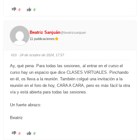
C
C
0
0
l
l
i
i
c
c
k
k
f
f
o
o
Beatriz Sanjuán
@beatrizsanjuan
r
r
t
t
11 publicaciones
h
h
u
u
m
m
b
b
s
s
#10
· 24 de octubre de 2024, 17:57
d
u
o
p
w
.
Ay, qué pena. Para todas las sesiones, al entrar en el curso el
n
.
curso hay un espacio que dice CLASES VIRTUALES. Pinchando
en él, os lleva a la reunión. También colgué una invitación a la
reunión en el foro de hoy, CARA A CARA, pero es más fácil la otra
vía y está abierta para todas las sesiones.
Un fuerte abrazo:
Beatriz
C
C
0
0
l
l
i
i