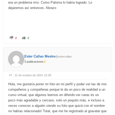
era un problema mío. Como Paloma lo había logrado. Lo
dejaremos así entonces. Abrazo
C
C
0
0
l
l
i
i
c
c
k
k
f
f
o
o
Ester Callao Mestre
@estercallao
r
r
t
t
3 publicaciones
h
h
u
u
m
m
b
b
s
s
#7
· 21 de octubre de 2024, 01:00
d
u
o
p
w
.
Hola, me gustaría poner mi foto en mi perfil y poder ver las de mis
n
.
compañeros y compañeras porque le da un poco de realidad a un
curso virtual, que algunos leemos en diferido:ver caras és un
poco más agradable y cercano, solo un poquito más, e incluso a
veces conoces a alguién viendo su foto que quizá con el nombre
no habías relacionado! Total, que me he registrado al gravatar que