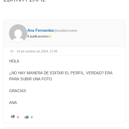
Ana Fernandez
@anafdezmartin
8 publicaciones
#1
· 14 de octubre de 2024, 17:06
HOLA
¿NO HAY MANERA DE EDITAR EL PERFIL, VERDAD? ERA
PARA SUBIR UNA FOTO.
GRACIAS
ANA
C
C
0
0
l
l
i
i
c
c
k
k