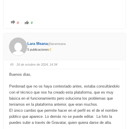
C
C
0
0
l
l
i
i
c
c
k
k
f
f
o
o
Lara Meana
@larameana
r
r
t
t
5 publicaciones
h
h
u
u
m
m
b
b
s
s
#5
· 16 de octubre de 2024, 14:34
d
u
o
p
w
.
Buenos días,
n
.
Perdonad que no os haya contestado antes, estaba consultándolo
con el técnico que nos ha creado esta plataforma, que es muy
básica en el funcionamiento pero soluciona los problemas que
teníamos en la plataforma anterior, que eran muchos.
El único cambio que permite hacer en el perfil es el de el nombre
público que aparece. Lo demás no se puede editar. La foto la
puedes subir a través de Gravatar, quien quiera darse de alta.