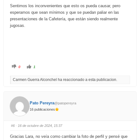
Sentimos los inconvenientes que esto os pueda causar, pero
esperamos que sean mínimos y que se puedan paliar en las
presentaciones de la Cafetería, que están siendo realmente
jugosas.
C
C
0
1
l
l
i
i
c
c
Carmen Guerra Alconchel ha reaccionado a esta publicacion.
k
k
f
f
o
o
r
r
t
t
h
h
u
u
Pato Pereyra
@patopereyra
m
m
b
b
16 publicaciones
s
s
d
u
o
p
w
.
n
#6
· 16 de octubre de 2024, 15:37
.
Gracias Lara, no veía como cambiar la foto de perfil y pensé que