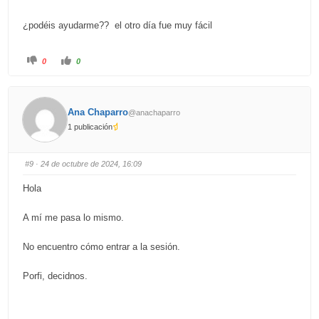
¿podéis ayudarme?? el otro día fue muy fácil
C
C
0
0
l
l
i
i
c
c
k
k
f
f
o
o
Ana Chaparro
@anachaparro
r
r
t
t
1 publicación
h
h
u
u
m
m
b
b
s
s
#9
· 24 de octubre de 2024, 16:09
d
u
o
p
w
.
Hola
n
.
A mí me pasa lo mismo.
No encuentro cómo entrar a la sesión.
Porfi, decidnos.