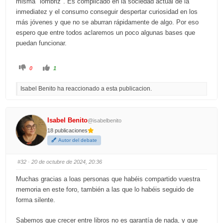
misma "lombriz". Es complicado en la sociedad actual de la
inmediatez y el consumo conseguir despertar curiosidad en los
más jóvenes y que no se aburran rápidamente de algo. Por eso
espero que entre todos aclaremos un poco algunas bases que
puedan funcionar.
C
C
0
1
l
l
i
i
c
c
Isabel Benito ha reaccionado a esta publicacion.
k
k
f
f
o
o
r
r
t
t
h
h
Isabel Benito
@isabelbenito
u
u
m
m
18 publicaciones
b
b
s
s
Autor del debate
d
u
o
p
w
.
n
#32
· 20 de octubre de 2024, 20:36
.
Muchas gracias a loas personas que habéis compartido vuestra
memoria en este foro, también a las que lo habéis seguido de
forma silente.
Sabemos que crecer entre libros no es garantía de nada, y que