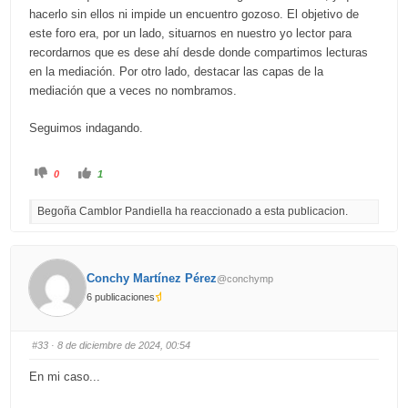
hacerlo sin ellos ni impide un encuentro gozoso. El objetivo de
este foro era, por un lado, situarnos en nuestro yo lector para
recordarnos que es dese ahí desde donde compartimos lecturas
en la mediación. Por otro lado, destacar las capas de la
mediación que a veces no nombramos.
Seguimos indagando.
C
C
0
1
l
l
i
i
c
c
Begoña Camblor Pandiella ha reaccionado a esta publicacion.
k
k
f
f
o
o
r
r
t
t
h
h
u
u
Conchy Martínez Pérez
@conchymp
m
m
b
b
6 publicaciones
s
s
d
u
o
p
w
.
n
#33
· 8 de diciembre de 2024, 00:54
.
En mi caso...