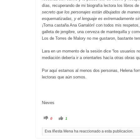
días, recuperando de mi biografía lectora los libros d
secreto que los personajes están dibujados de manera s
esquematizadas, y el lenguaje es extremadamente simp
¡Toma castaña Ana Garralón! con todos mis respetos, 
galleta de jengibre, una cerveza de mantequilla y com
Los de Torres de Malory no me gustaron, bastante ten
Lara en un momento de la sesión dice “los usuarios no
mediación debería ir a orientarles hacía otras obras q
Por aquí estamos al menos dos personas, Helena forma
lectoras que aún somos.
Nieves
C
C
0
1
l
l
i
i
c
c
Eva Iñesta Mena ha reaccionado a esta publicacion.
k
k
f
f
o
o