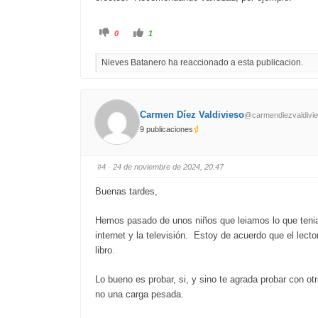
C
C
0
1
l
l
i
i
c
c
Nieves Batanero ha reaccionado a esta publicacion.
k
k
f
f
o
o
r
r
t
t
h
h
u
u
Carmen Díez Valdivieso
@carmendiezvaldivi
m
m
b
b
9 publicaciones
s
s
d
u
o
p
w
.
n
#4
· 24 de noviembre de 2024, 20:47
.
Buenas tardes,
Hemos pasado de unos niños que leiamos lo que teni
internet y la televisión. Estoy de acuerdo que el lect
libro.
Lo bueno es probar, si, y sino te agrada probar con otr
no una carga pesada.