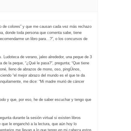
truo de colores” y que me causan cada vez más rechazo
tima, donde toda persona que comenta sabe, tiene
 recomendarme un libro para…?”, o los concursos de
. Ludoteca de verano, jaleo alrededor, una peque de 3
a de la peque, “¿Qué le pasa?”, pregunta; “Que tiene
toné, lleno de abrazos de mono, oso, pingÚinos,
iciendo “el mejor abrazo del mundo es el que te da
nquilamente, me dice: “Mi madre murió de cáncer
todo y que, por eso, he de saber escuchar y tengo que
gunta durante la sesión virtual si existen libros
e que le enganchó a la lectura, que aún hoy lo
mentarios me llevan a lo que tengo en mi cabeza estos