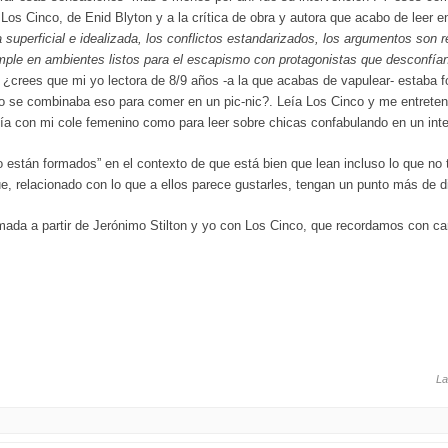
e Los Cinco, de Enid Blyton y a la crítica de obra y autora que acabo de leer 
uperficial e idealizada, los conflictos estandarizados, los argumentos son re
le en ambientes listos para el escapismo con protagonistas que desconfían 
¿crees que mi yo lectora de 8/9 años -a la que acabas de vapulear- estaba f
o se combinaba eso para comer en un pic-nic?. Leía Los Cinco y me entretení
ía con mi cole femenino como para leer sobre chicas confabulando en un inter
 están formados” en el contexto de que está bien que lean incluso lo que no
ue, relacionado con lo que a ellos parece gustarles, tengan un punto más de div
da a partir de Jerónimo Stilton y yo con Los Cinco, que recordamos con car
La