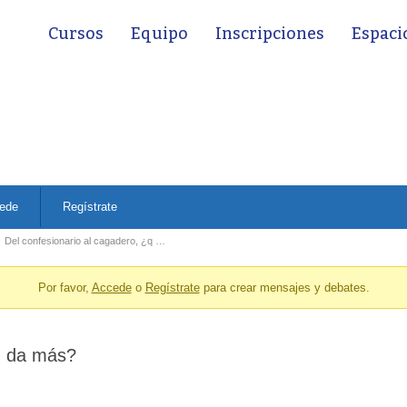
Cursos
Equipo
Inscripciones
Espaci
ede
Regístrate
Del confesionario al cagadero, ¿q …
Por favor,
Accede
o
Regístrate
para crear mensajes y debates.
én da más?