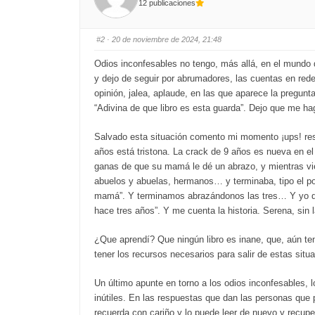
12 publicaciones
s
s
d
u
o
p
w
.
n
#2
· 20 de noviembre de 2024, 21:48
.
Odios inconfesables no tengo, más allá, en el mundo 
y dejo de seguir por abrumadores, las cuentas en rede
opinión, jalea, aplaude, en las que aparece la pregu
“Adivina de que libro es esta guarda”. Dejo que me hag
Salvado esta situación comento mi momento ¡ups! resu
años está tristona. La crack de 9 años es nueva en el
ganas de que su mamá le dé un abrazo, y mientras vien
abuelos y abuelas, hermanos… y terminaba, tipo el pol
mamá”. Y terminamos abrazándonos las tres… Y yo dig
hace tres años”. Y me cuenta la historia. Serena, sin 
¿Que aprendí? Que ningún libro es inane, que, aún te
tener los recursos necesarios para salir de estas situa
Un último apunte en torno a los odios inconfesables, lo
inútiles. En las respuestas que dan las personas que 
recuerda con cariño y lo puede leer de nuevo y recup