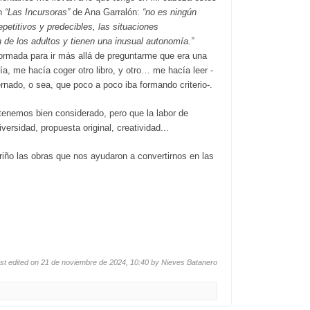
en
“Las Incursoras”
de Ana Garralón:
“no es ningún
petitivos y predecibles, las situaciones
de los adultos y tienen una inusual autonomía.”
ormada para ir más allá de preguntarme que era una
a, me hacía coger otro libro, y otro… me hacía leer -
nado, o sea, que poco a poco iba formando criterio-.
 tenemos bien considerado, pero que la labor de
ersidad, propuesta original, creatividad...
iño las obras que nos ayudaron a convertirnos en las
st edited on 21 de noviembre de 2024, 10:40 by
Nieves Batanero