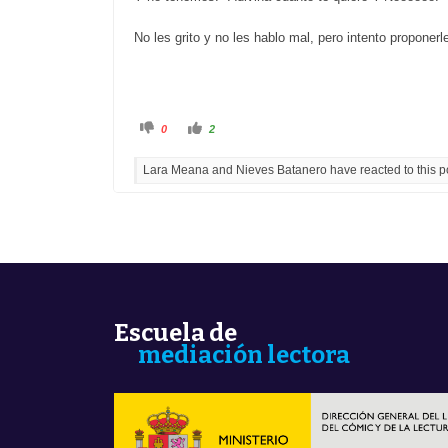
No les grito y no les hablo mal, pero intento proponer
C
C
0
2
l
l
i
i
c
c
Lara Meana and Nieves Batanero have reacted to this p
k
k
f
f
o
o
r
r
t
t
h
h
u
u
m
m
b
b
s
s
d
u
o
p
w
.
n
.
Escuela de
mediación lectora