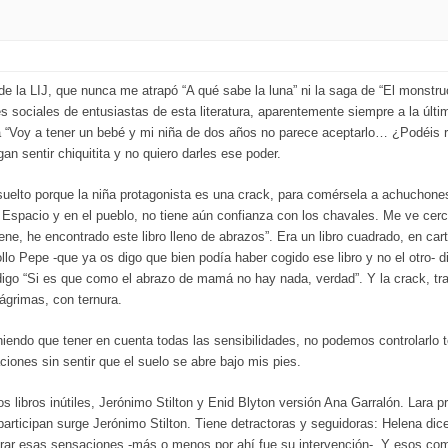
de la LIJ, que nunca me atrapó “A qué sabe la luna” ni la saga de “El mons
s sociales de entusiastas de esta literatura, aparentemente siempre a la úl
nta “Voy a tener un bebé y mi niña de dos años no parece aceptarlo… ¿Podéis
an sentir chiquitita y no quiero darles ese poder.
elto porque la niña protagonista es una crack, para comérsela a achuchones
 Espacio y en el pueblo, no tiene aún confianza con los chavales. Me ve cerc
e, he encontrado este libro lleno de abrazos”. Era un libro cuadrado, en car
lo Pepe -que ya os digo que bien podía haber cogido ese libro y no el otro- d
o “Si es que como el abrazo de mamá no hay nada, verdad”. Y la crack, tra
lágrimas, con ternura.
niendo que tener en cuenta todas las sensibilidades, no podemos controlarlo 
ciones sin sentir que el suelo se abre bajo mis pies.
s libros inútiles, Jerónimo Stilton y Enid Blyton versión Ana Garralón. Lara pre
participan surge Jerónimo Stilton. Tiene detractoras y seguidoras: Helena dic
erar esas sensaciones -más o menos por ahí fue su intervención-. Y esos co