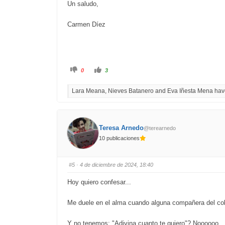
Un saludo,
Carmen Díez
C
C
0
3
l
l
i
i
c
c
Lara Meana, Nieves Batanero and Eva Iñesta Mena have 
k
k
f
f
o
o
r
r
t
t
h
h
u
u
Teresa Arnedo
@terearnedo
m
m
b
b
10 publicaciones
s
s
d
u
o
p
w
.
n
#5
· 4 de diciembre de 2024, 18:40
.
Hoy quiero confesar...
Me duele en el alma cuando alguna compañera del col
Y no tenemos: "Adivina cuanto te quiero"? Noooooo.