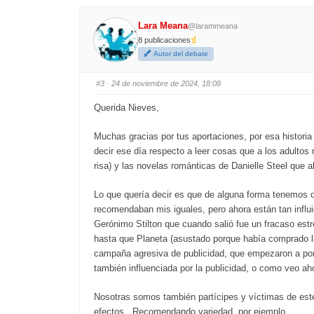
r
r
t
t
h
h
Lara Meana
@larammeana
u
u
m
m
8 publicaciones
b
b
s
s
Autor del debate
d
u
o
p
w
.
n
#3
· 24 de noviembre de 2024, 18:08
.
Querida Nieves,
Muchas gracias por tus aportaciones, por esa historia 
decir ese día respecto a leer cosas que a los adultos
risa) y las novelas románticas de Danielle Steel que 
Lo que quería decir es que de alguna forma tenemos q
recomendaban mis iguales, pero ahora están tan infl
Gerónimo Stilton que cuando salió fue un fracaso estr
hasta que Planeta (asustado porque había comprado la 
campaña agresiva de publicidad, que empezaron a pone
también influenciada por la publicidad, o como veo a
Nosotras somos también partícipes y víctimas de este
efectos. Recomendando variedad, por ejemplo.