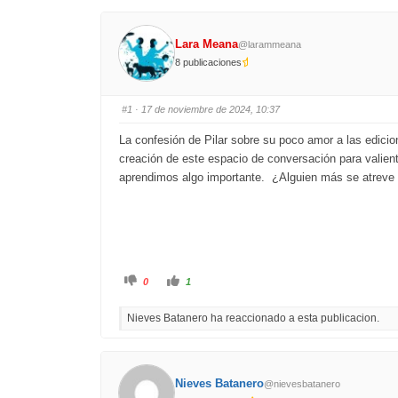
Lara Meana
@larammeana
8 publicaciones
#1
· 17 de noviembre de 2024, 10:37
La confesión de Pilar sobre su poco amor a las edicio
creación de este espacio de conversación para valien
aprendimos algo importante. ¿Alguien más se atreve 
C
C
0
1
l
l
i
i
c
c
Nieves Batanero ha reaccionado a esta publicacion.
k
k
f
f
o
o
r
r
t
t
h
h
u
u
Nieves Batanero
@nievesbatanero
m
m
b
b