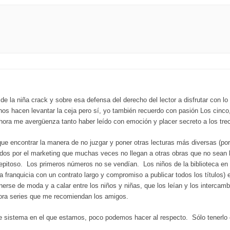
de la niña crack y sobre esa defensa del derecho del lector a disfrutar con l
 nos hacen levantar la ceja pero sí, yo también recuerdo con pasión Los cinco
ahora me avergüenza tanto haber leído con emoción y placer secreto a los tre
ue encontrar la manera de no juzgar y poner otras lecturas más diversas (po
uidos por el marketing que muchas veces no llegan a otras obras que no sea
epitoso. Los primeros números no se vendían. Los niños de la biblioteca en 
franquicia con un contrato largo y compromiso a publicar todos los títulos) 
rse de moda y a calar entre los niños y niñas, que los leían y los interca
hora series que me recomiendan los amigos.
 sistema en el que estamos, poco podemos hacer al respecto. Sólo tenerlo e