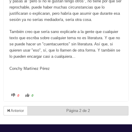
y pasas al "pero si no le gustan tengo otros", no tiene por qué ser
reprochable, puede haber muchas circunstancias que lo
justificaran o explicaran, pero habría que asumir que durante esa
sesión ya no serías mediador/a, sería otra cosa.
También creo que sería sano explicarle a la gente que cualquier
texto que escriba sobre cualquier tema no es literatura. Y que no
se puede hacer un "cuentacuentos" sin literatura. Así que, si
quieren usar "eso", sí, que lo llamen de otra forma. Y también se
lo pueden encargar casi a cualquiera...
Conchy Martínez Pérez
C
C
0
0
l
l
i
i
c
c
k
k
Anterior
Página 2 de 2
f
f
o
o
r
r
t
t
h
h
u
u
m
m