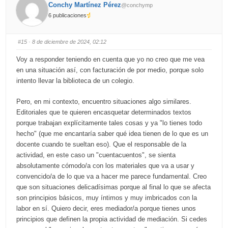
b
b
Conchy Martínez Pérez
@conchymp
s
s
d
u
6 publicaciones
o
p
w
.
n
.
#15
· 8 de diciembre de 2024, 02:12
Voy a responder teniendo en cuenta que yo no creo que me vea
en una situación así, con facturación de por medio, porque solo
intento llevar la biblioteca de un colegio.
Pero, en mi contexto, encuentro situaciones algo similares.
Editoriales que te quieren encasquetar determinados textos
porque trabajan explícitamente tales cosas y ya "lo tienes todo
hecho" (que me encantaría saber qué idea tienen de lo que es un
docente cuando te sueltan eso). Que el responsable de la
actividad, en este caso un "cuentacuentos", se sienta
absolutamente cómodo/a con los materiales que va a usar y
convencido/a de lo que va a hacer me parece fundamental. Creo
que son situaciones delicadísimas porque al final lo que se afecta
son principios básicos, muy íntimos y muy imbricados con la
labor en sí. Quiero decir, eres mediador/a porque tienes unos
principios que definen la propia actividad de mediación. Si cedes