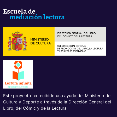
b
b
s
s
d
u
Escuela de
o
p
w
.
mediación lectora
n
.
Este proyecto ha recibido una ayuda del Ministerio de
Cultura y Deporte a través de la Dirección General del
Libro, del Cómic y de la Lectura