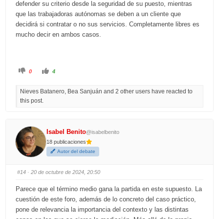
defender su criterio desde la seguridad de su puesto, mientras
que las trabajadoras autónomas se deben a un cliente que
decidirá si contratar o no sus servicios. Completamente libres es
mucho decir en ambos casos.
C
C
0
4
l
l
i
i
c
c
Nieves Batanero, Bea Sanjuán and 2 other users have reacted to
k
k
f
f
this post.
o
o
r
r
t
t
h
h
u
u
m
m
Isabel Benito
@isabelbenito
b
b
s
s
18 publicaciones
d
u
o
p
Autor del debate
w
.
n
.
#14
· 20 de octubre de 2024, 20:50
Parece que el término medio gana la partida en este supuesto. La
cuestión de este foro, además de lo concreto del caso práctico,
pone de relevancia la importancia del contexto y las distintas