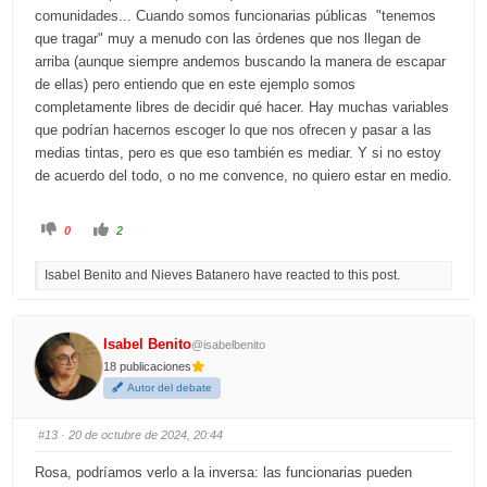
comunidades... Cuando somos funcionarias públicas "tenemos
que tragar" muy a menudo con las órdenes que nos llegan de
arriba (aunque siempre andemos buscando la manera de escapar
de ellas) pero entiendo que en este ejemplo somos
completamente libres de decidir qué hacer. Hay muchas variables
que podrían hacernos escoger lo que nos ofrecen y pasar a las
medias tintas, pero es que eso también es mediar. Y si no estoy
de acuerdo del todo, o no me convence, no quiero estar en medio.
C
C
0
2
l
l
i
i
c
c
Isabel Benito and Nieves Batanero have reacted to this post.
k
k
f
f
o
o
r
r
t
t
h
h
Isabel Benito
@isabelbenito
u
u
m
m
18 publicaciones
b
b
s
s
Autor del debate
d
u
o
p
w
.
n
#13
· 20 de octubre de 2024, 20:44
.
Rosa, podríamos verlo a la inversa: las funcionarias pueden