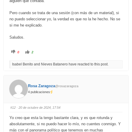
alguien que contaba.
Pero cuando se trata de una sesión (con más de un material), si
no puedo seleccionar yo, la verdad es que no la he hecho. No se
si me he explicado.
Saludos.
C
C
0
2
l
l
i
i
c
c
Isabel Benito and Nieves Batanero have reacted to this post.
k
k
f
f
o
o
r
r
t
t
h
h
u
u
Rosa Zaragoza
@rosazaragoza
m
m
b
b
4 publicaciones
s
s
d
u
o
p
w
.
n
#12
· 20 de octubre de 2024, 17:54
.
Yo creo que esta la tengo bastante clara, y es que rotunda y
absolutamente, si no puedo hacer lo mío, no cuentes conmigo. Y
más con el panorama político que tenemos en muchas