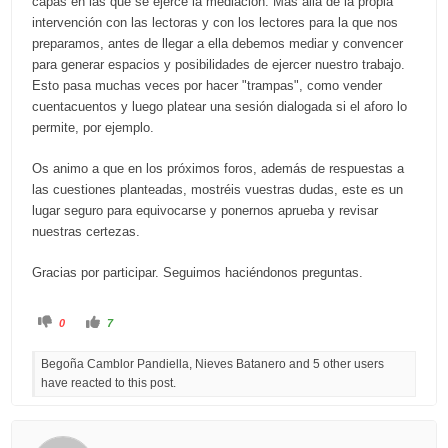
capas en las que se ejerce la mediación. Más allá de la propia
intervención con las lectoras y con los lectores para la que nos
preparamos, antes de llegar a ella debemos mediar y convencer
para generar espacios y posibilidades de ejercer nuestro trabajo.
Esto pasa muchas veces por hacer "trampas", como vender
cuentacuentos y luego platear una sesión dialogada si el aforo lo
permite, por ejemplo.
Os animo a que en los próximos foros, además de respuestas a
las cuestiones planteadas, mostréis vuestras dudas, este es un
lugar seguro para equivocarse y ponernos aprueba y revisar
nuestras certezas.
Gracias por participar. Seguimos haciéndonos preguntas.
C
C
0
7
l
l
i
i
c
c
Begoña Camblor Pandiella, Nieves Batanero and 5 other users
k
k
f
f
have reacted to this post.
o
o
r
r
t
t
h
h
u
u
m
m