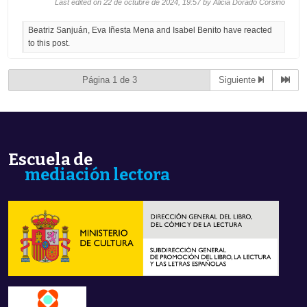
i
i
Last edited on 22 de octubre de 2024, 19:57 by
Alicia Dorado Corsino
c
c
k
k
f
f
Beatriz Sanjuán, Eva Iñesta Mena and Isabel Benito have reacted
o
o
r
r
to this post.
t
t
h
h
u
u
m
m
b
b
Página 1 de 3
Siguiente
s
s
d
u
o
p
w
.
n
.
Escuela de
mediación lectora