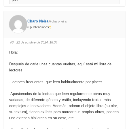
o
o
r
r
t
t
h
h
u
u
m
m
b
b
Charo Neira
@charoneira
s
s
d
u
6 publicaciones
o
p
w
.
n
.
#8
· 22 de octubre de 2024, 18:34
Hola:
Después de darle unas cuantas vueltas, aquí está mi lista de
lectores:
-Lectores frecuentes, que leen habitualmente por placer
-Apasionados de la lectura que leen regularmente obras muy
variadas, de diferente género y estilo, incluyendo textos más
complejos e innovadores. Además, adoran el objeto libro (su olor,
su textura), tienen exlibris para marcar sus propias obras, poseen
una extensa biblioteca en su casa, etc.