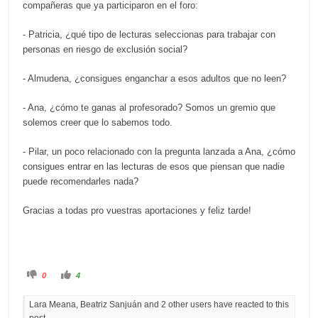
compañeras que ya participaron en el foro:
- Patricia, ¿qué tipo de lecturas seleccionas para trabajar con
personas en riesgo de exclusión social?
- Almudena, ¿consigues enganchar a esos adultos que no leen?
- Ana, ¿cómo te ganas al profesorado? Somos un gremio que
solemos creer que lo sabemos todo.
- Pilar, un poco relacionado con la pregunta lanzada a Ana, ¿cómo
consigues entrar en las lecturas de esos que piensan que nadie
puede recomendarles nada?
Gracias a todas pro vuestras aportaciones y feliz tarde!
C
C
0
4
l
l
i
i
c
c
Lara Meana, Beatriz Sanjuán and 2 other users have reacted to this
k
k
f
f
post.