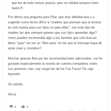
que lee de todo menos poesía, pero en relidad tampoco leen
teatro?)
Por último una pregunta para Pilar, que eres bibliotecaria y a
sugerido como lector difícil a "madres que piensan que la lectura
es solo buena para sus hijos no para ellas", son este tipo de
madres las que siempre quieren que sus hijxs aprendan algo?
cómo puedes recomendar algo a las familias que solo buscan
libros "para" sin ser un "libro para" en las que el mensaje haya de
estar claro y cristalino?
Muchas gracias Bea por las recomendaciones adicionales, me ha
gustado especialmente la reseña de vuestra compañera sobre
Los primeros cien, soy mega fan de los Fun Facts! Os sigo
leyendo!
Un saludo,
Alicia
C
C
0
3
l
l