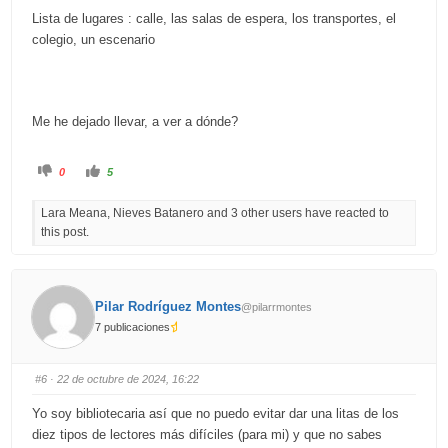
Lista de lugares : calle, las salas de espera, los transportes, el
colegio, un escenario
Me he dejado llevar, a ver a dónde?
C
C
0
5
l
l
i
i
c
c
Lara Meana, Nieves Batanero and 3 other users have reacted to
k
k
f
f
this post.
o
o
r
r
t
t
h
h
u
u
m
m
b
b
Pilar Rodríguez Montes
@pilarrmontes
s
s
d
u
7 publicaciones
o
p
w
.
n
.
#6
· 22 de octubre de 2024, 16:22
Yo soy bibliotecaria así que no puedo evitar dar una litas de los
diez tipos de lectores más difíciles (para mi) y que no sabes