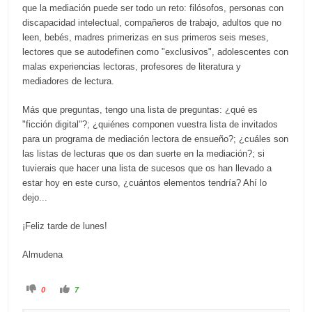
que la mediación puede ser todo un reto: filósofos, personas con
discapacidad intelectual, compañeros de trabajo, adultos que no
leen, bebés, madres primerizas en sus primeros seis meses,
lectores que se autodefinen como "exclusivos", adolescentes con
malas experiencias lectoras, profesores de literatura y
mediadores de lectura.
Más que preguntas, tengo una lista de preguntas: ¿qué es
"ficción digital"?; ¿quiénes componen vuestra lista de invitados
para un programa de mediación lectora de ensueño?; ¿cuáles son
las listas de lecturas que os dan suerte en la mediación?; si
tuvierais que hacer una lista de sucesos que os han llevado a
estar hoy en este curso, ¿cuántos elementos tendría? Ahí lo
dejo...
¡Feliz tarde de lunes!
Almudena
C
C
0
7
l
l
i
i
c
c