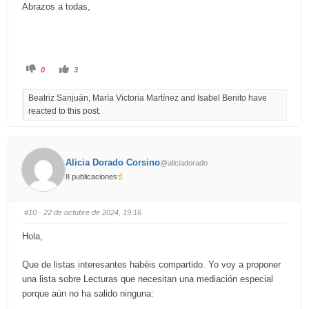
Abrazos a todas,
C
C
0
3
l
l
i
i
c
c
Beatriz Sanjuán, María Victoria Martínez and Isabel Benito have
k
k
f
f
reacted to this post.
o
o
r
r
t
t
h
h
u
u
m
m
b
b
Alicia Dorado Corsino
@aliciadorado
s
s
d
u
8 publicaciones
o
p
w
.
n
.
#10
· 22 de octubre de 2024, 19:16
Hola,
Que de listas interesantes habéis compartido. Yo voy a proponer
una lista sobre Lecturas que necesitan una mediación especial
porque aún no ha salido ninguna: