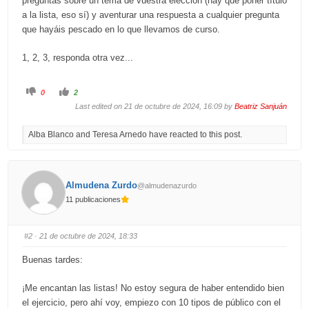
preguntas sobre un tema de vuestra elección (hay que poner título
a la lista, eso sí) y aventurar una respuesta a cualquier pregunta
que hayáis pescado en lo que llevamos de curso.
1, 2, 3, responda otra vez...
C
C
0
2
l
l
i
i
Last edited on 21 de octubre de 2024, 16:09 by
Beatriz Sanjuán
c
c
k
k
f
f
Alba Blanco and Teresa Arnedo have reacted to this post.
o
o
r
r
t
t
h
h
u
u
m
m
b
b
Almudena Zurdo
@almudenazurdo
s
s
d
u
11 publicaciones
o
p
w
.
n
.
#2
· 21 de octubre de 2024, 18:33
Buenas tardes:
¡Me encantan las listas! No estoy segura de haber entendido bien
el ejercicio, pero ahí voy, empiezo con 10 tipos de público con el