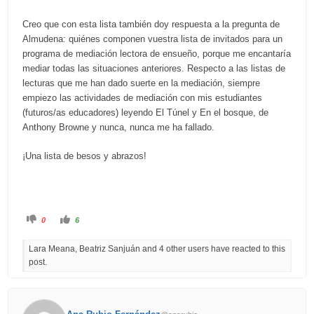
Creo que con esta lista también doy respuesta a la pregunta de
Almudena: quiénes componen vuestra lista de invitados para un
programa de mediación lectora de ensueño, porque me encantaría
mediar todas las situaciones anteriores. Respecto a las listas de
lecturas que me han dado suerte en la mediación, siempre
empiezo las actividades de mediación con mis estudiantes
(futuros/as educadores) leyendo El Túnel y En el bosque, de
Anthony Browne y nunca, nunca me ha fallado.
¡Una lista de besos y abrazos!
C
C
0
6
l
l
i
i
c
c
Lara Meana, Beatriz Sanjuán and 4 other users have reacted to this
k
k
f
f
post.
o
o
r
r
t
t
h
h
u
u
m
m
b
b