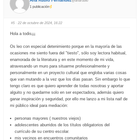
Ana Rubio Fernández
@anarubio
s
s
d
u
1 publicación
o
p
w
.
n
.
#5
· 22 de octubre de 2024, 16:22
Hola a todis¡¡¡
Os leo con especial detenimiento porque en la mayoría de las
ocasiones me siento fuera del "tiesto", sólo soy lectora habitual,
enamorada de la literatura y en este momento de mi vida,
atravesando un muro para situarme profesionalmente y
personalmente en un proyecto cultural que engloba varias cosas
que van mutando a la vez que los días pasan. Sin embargo lo que
tengo claro es que quiero aprender de todas nosotras y aportar
alguito y no quedarme solo en ser espectadora, además quiero
ganar inspiración y seguridad, por ello me lanzo a mi lista naif de
mi público ideal para mediación:
personas mayores ( nuestros viejos)
adolescentes aburridos de los títulos obligatorios del
currículo de su centro escolar.
mis vecinos en encuentros comunitarios