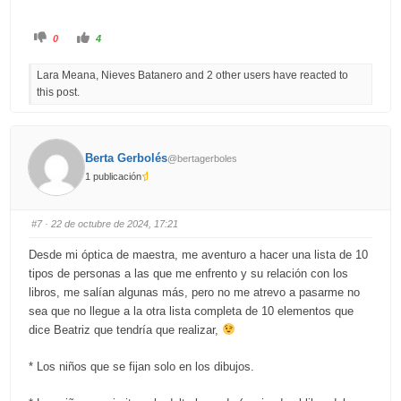
C
C
0
4
l
l
i
i
c
c
Lara Meana, Nieves Batanero and 2 other users have reacted to
k
k
f
f
this post.
o
o
r
r
t
t
h
h
u
u
m
m
b
b
Berta Gerbolés
@bertagerboles
s
s
d
u
1 publicación
o
p
w
.
n
.
#7
· 22 de octubre de 2024, 17:21
Desde mi óptica de maestra, me aventuro a hacer una lista de 10
tipos de personas a las que me enfrento y su relación con los
libros, me salían algunas más, pero no me atrevo a pasarme no
sea que no llegue a la otra lista completa de 10 elementos que
dice Beatriz que tendría que realizar,
* Los niños que se fijan solo en los dibujos.