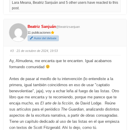
Lara Meana, Beatriz Sanjuán and 5 other users have reacted to this
k
k
f
f
post.
o
o
r
r
t
t
h
h
u
u
m
m
Beatriz Sanjuán
@beatrizsanjuan
b
b
s
s
11 publicaciones
d
u
o
p
Autor del debate
w
.
n
.
#3
· 21 de octubre de 2024, 19:53
Ay, Almudena, me encanta que te encanten. Igual acabamos
formando comunidad
Antes de pasar al meollo de tu intervención (lo entendiste a la
primera, igual también coincidimos en eso de usar "captatio
benevolentiae", jaja), voy a echar leña al fuego de las listas. Otro
libro que me encanta y te recomiendo, porque me parece que te
encaja mucho, es
El arte de la ficción
, de David Lodge. Reúne
sus artículos para el periódico
The Guardian
, analizando distintos
aspectos de la escritura narrativa, a partir de obras consagradas.
Tiene un capítulo dedicado al uso de las listas en el que empieza
con textos de Scott Fitzgerald. Ahí lo dejo, como tú.