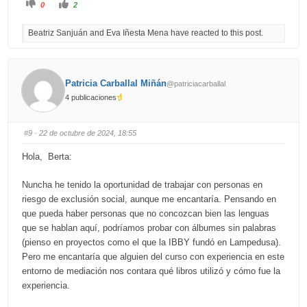
C
C
0
2
l
l
i
i
c
c
Beatriz Sanjuán and Eva Iñesta Mena have reacted to this post.
k
k
f
f
o
o
r
r
t
t
h
h
u
u
Patricia Carballal Miñán
@patriciacarballal
m
m
b
b
4 publicaciones
s
s
d
u
o
p
w
.
n
#9
· 22 de octubre de 2024, 18:55
.
Hola, Berta:
Nuncha he tenido la oportunidad de trabajar con personas en
riesgo de exclusión social, aunque me encantaría. Pensando en
que pueda haber personas que no concozcan bien las lenguas
que se hablan aquí, podríamos probar con álbumes sin palabras
(pienso en proyectos como el que la IBBY fundó en Lampedusa).
Pero me encantaría que alguien del curso con experiencia en este
entorno de mediación nos contara qué libros utilizó y cómo fue la
experiencia.