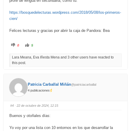
profe de lengua en secundaria, como tú:
https://bosquedelecturas.wordpress.com/2018/05/08/los-primeros-
cien/
Felices lecturas y gracias por abrir la caja de Pandora: Bea
C
C
0
5
l
l
i
i
c
c
Lara Meana, Eva Iñesta Mena and 3 other users have reacted to
k
k
f
f
this post.
o
o
r
r
t
t
h
h
u
u
m
m
b
b
Patricia Carballal Miñán
@patriciacarballal
s
s
d
u
4 publicaciones
o
p
w
.
n
.
#4
· 22 de octubre de 2024, 12:15
Buenos y otoñales días:
Yo voy por una lista con 10 entornos en los que desarrollar la