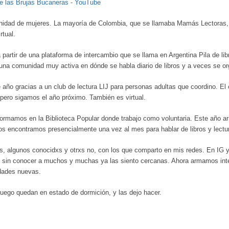
 de las Brujas Bucaneras - YouTube
dad de mujeres. La mayoría de Colombia, que se llamaba Mamás Lectoras, l
tual.
rtir de una plataforma de intercambio que se llama en Argentina Pila de libro
 una comunidad muy activa en dónde se habla diario de libros y a veces se or
año gracias a un club de lectura LIJ para personas adultas que coordino. El 
pero sigamos el año próximo. También es virtual.
ormamos en la Biblioteca Popular donde trabajo como voluntaria. Este año 
os encontramos presencialmente una vez al mes para hablar de libros y lectu
, algunos conocidxs y otrxs no, con los que comparto en mis redes. En IG y
sin conocer a muchos y muchas ya las siento cercanas. Ahora armamos inte
dades nuevas.
uego quedan en estado de dormición, y las dejo hacer.