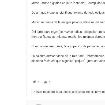
Munis
,
mune
significa en latín ‘servicial’, ‘cumplidor d
De ahí que
in-munis
signifique ‘exento de toda obligació
Munis
se deriva de la antigua palabra latina
munia
(ar
Del latín
muni-ceps
(de
munus
‘oficio, obligación, tar
frente a Roma las mismas
munia
, los mismos derech
Communitas
era, pues, la agrupación de personas vin
La palabra
munus
viene de la raíz *
mei-
‘intercambiar’
alemana
Mein-eid
que significa ‘perjuro’, ‘jurar en falso
C
C
0
3
l
l
i
i
c
c
Nieves Batanero, Alba Blanco and Isabel Benito have rea
k
k
f
f
o
o
r
r
t
t
h
h