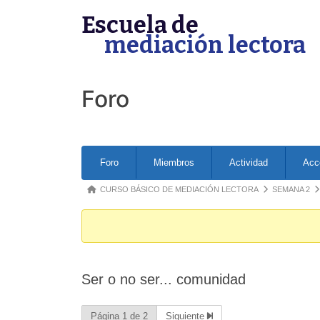
Skip
Escuela de
to
mediación lectora
content
Foro
Forum
Foro
Miembros
Actividad
Acc
Navigation
Forum
CURSO BÁSICO DE MEDIACIÓN LECTORA
SEMANA 2
breadcrumbs
-
You
are
Ser o no ser... comunidad
here:
Página 1 de 2
Siguiente