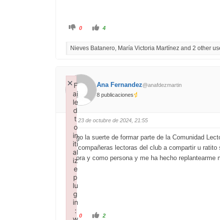
C
C
0
4
l
l
i
i
c
c
Nieves Batanero, María Victoria Martínez and 2 other use
k
k
f
f
o
o
r
r
t
t
h
h
×
u
u
Ana Fernandez
F
@anafdezmartin
m
m
b
b
ai
8 publicaciones
s
s
le
d
u
o
p
d
w
.
t
n
#3
· 23 de octubre de 2024, 21:55
.
o
in
Tengo la suerte de formar parte de la Comunidad Lecto
iti
mis compañeras lectoras del club a compartir u ratito
al
lectora y como persona y me ha hecho replantearme m
iz
e
p
lu
g
in
:
C
C
0
2
w
l
l