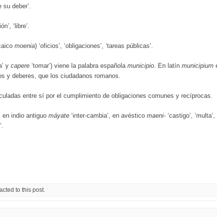
e su deber’.
n’, ‘libre’.
caico
moenia
) ‘oficios’, ‘obligaciones’, ‘tareas públicas’.
ea’ y
capere
‘tomar’) viene la palabra española
municipio
. En latín
municipium
e
os y deberes, que los ciudadanos romanos.
culadas entre sí por el cumplimiento de obligaciones comunes y recíprocas.
, en indio antiguo
máyate
‘inter-cambia’, en avéstico
maeni-
‘castigo’, ‘multa’
’.
cted to this post.