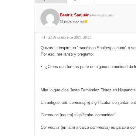
Beatriz Sanjuán
@beatrizsanjuan
11 publicaciones
#1
· 21 de octubre de 2024, 20:14
Quizás te inspire un "monólogo Shakespeariano" o so
Por eso, me lanzo y pregunto:
¿Crees que formas parte de alguna comunidad de le
Mira lo que dice Justo Fernández Flórez en Hispanoteca
En antiguo latín
comoine
[m]
significaba ‘conjuntament
Commune
[neutro] significaba ‘comunidad’.
Communis
(en latín arcaico
commonis
) es palabra c