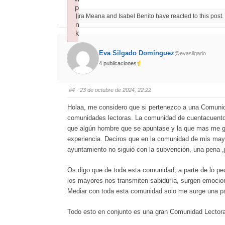
i
i
p
c
c
li
Lara Meana and Isabel Benito have reacted to this post.
k
k
f
f
n
o
o
k
r
r
t
t
Failed to initialize plugin: wplink
h
h
u
u
Eva Silgado Domínguez
@evasilgado
m
m
b
b
4 publicaciones
s
s
d
u
o
p
w
.
n
#4
· 23 de octubre de 2024, 22:22
.
Holaa, me considero que si pertenezco a una Comunida
comunidades lectoras. La comunidad de cuentacuentos
que algún hombre que se apuntase y la que mas me gus
experiencia. Deciros que en la comunidad de mis may
ayuntamiento no siguió con la subvención, una pena ,po
Os digo que de toda esta comunidad, a parte de lo pe
los mayores nos transmiten sabiduría, surgen emocione
Mediar con toda esta comunidad solo me surge una p
Todo esto en conjunto es una gran Comunidad Lectora,