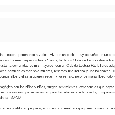
d Lectora, pertenezco a varias. Vivo en un pueblo muy pequeño, en un entor
 con los mas pequeños hasta 5 años, la de los Clubs de Lectura desde 6 a 12
ta, la comunidad de mis mayores, con un Club de Lectura Fácil, libros adapt
ores, también asisten solo mujeres, tenemos una italiana y una holandesa. 
rque ellos y ellas si quieren seguir, y ya es raro, pero fue maravilloso todo 
dagógico con los niños y niñas, surgen sentimientos, experiencias que hayan 
s, los valores que se necesitan para transitar esta vida, afecto, compañeri
alabra, MAGIA.
 en un pueblo tan pequeño, en un entorno rural, aunque parezca mentira, si 