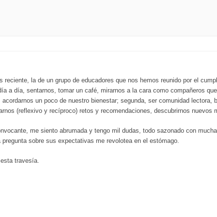
 reciente, la de un grupo de educadores que nos hemos reunido por el cumpl
día a día, sentarnos, tomar un café, mirarnos a la cara como compañeros que
acordarnos un poco de nuestro bienestar; segunda, ser comunidad lectora, bu
tearnos (reflexivo y recíproco) retos y recomendaciones, descubrirnos nuevos
onvocante, me siento abrumada y tengo mil dudas, todo sazonado con mucha 
a pregunta sobre sus expectativas me revolotea en el estómago.
esta travesía.