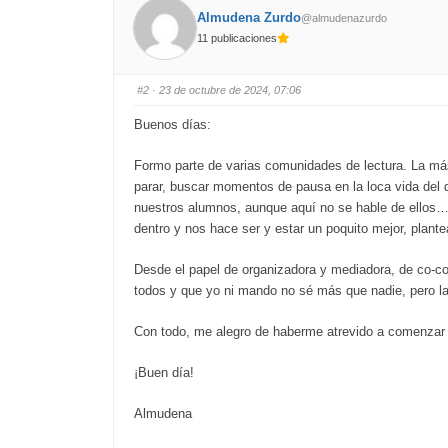
u
u
Almudena Zurdo
@almudenazurdo
m
m
b
b
11 publicaciones
s
s
d
u
o
p
w
.
n
#2
· 23 de octubre de 2024, 07:06
.
Buenos días:
Formo parte de varias comunidades de lectura. La más
parar, buscar momentos de pausa en la loca vida del 
nuestros alumnos, aunque aquí no se hable de ellos… 
dentro y nos hace ser y estar un poquito mejor, plan
Desde el papel de organizadora y mediadora, de co-c
todos y que yo ni mando no sé más que nadie, pero l
Con todo, me alegro de haberme atrevido a comenzar 
¡Buen día!
Almudena