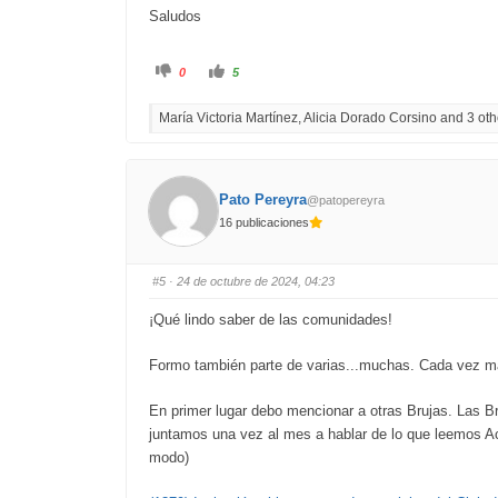
Saludos
C
C
0
5
l
l
i
i
c
c
María Victoria Martínez, Alicia Dorado Corsino and 3 othe
k
k
f
f
o
o
r
r
t
t
h
h
u
u
Pato Pereyra
@patopereyra
m
m
b
b
16 publicaciones
s
s
d
u
o
p
w
.
n
#5
· 24 de octubre de 2024, 04:23
.
¡Qué lindo saber de las comunidades!
Formo también parte de varias...muchas. Cada vez m
En primer lugar debo mencionar a otras Brujas. Las B
juntamos una vez al mes a hablar de lo que leemos Ac
modo)