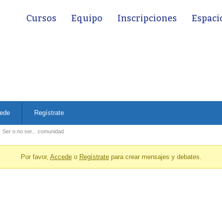
Cursos
Equipo
Inscripciones
Espaci
ede
Regístrate
Ser o no ser... comunidad
Por favor,
Accede
o
Regístrate
para crear mensajes y debates.