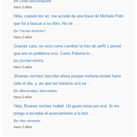
En:
Listas para preguntar
hace 2 años
Hola, cuando les leí, me acordé de una frase de Michele Petit
que fui a buscar a su libro. No sé …
En:
Formar lectores?
hace 2 años
Gracias Lara, no veía como cambiar la foto de perfil y pensé
que era un problema mío. Como Paloma lo …
En:
EDITAR PERFIL
hace 2 años
¡Buenas noches! (escribo ahora porque mañana estaré fuera
todo el día, y ¡es que los horarios acá se …
En:
Bienvenidas, bienvenidos
hace 2 años
Hola, Buenas noches Isabel. Un gusto estar por acá. Si me
pongo a recordar el acercamiento a la lect …
En:
Haz memoria...
hace 2 años