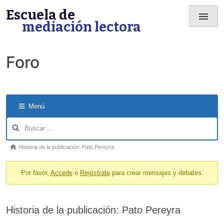
Skip
Escuela de
menu
to
mediación lectora
content
Foro
Menú
Forum
Navigation
Forum
Historia de la publicación: Pato Pereyra
breadcrumbs
Por favor,
Accede
o
Regístrate
para crear mensajes y debates.
-
You
are
Historia de la publicación: Pato Pereyra
here: