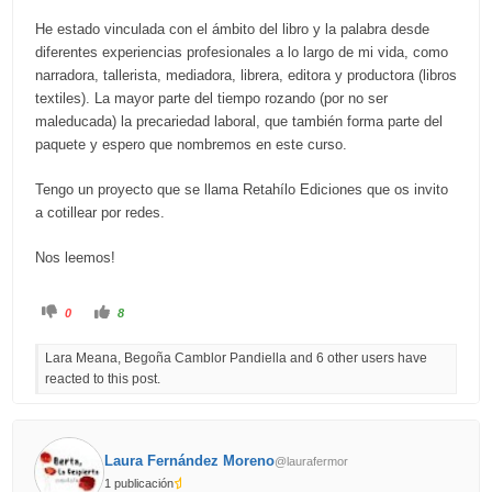
He estado vinculada con el ámbito del libro y la palabra desde
diferentes experiencias profesionales a lo largo de mi vida, como
narradora, tallerista, mediadora, librera, editora y productora (libros
textiles). La mayor parte del tiempo rozando (por no ser
maleducada) la precariedad laboral, que también forma parte del
paquete y espero que nombremos en este curso.
Tengo un proyecto que se llama Retahílo Ediciones que os invito
a cotillear por redes.
Nos leemos!
C
C
0
8
l
l
i
i
c
c
Lara Meana, Begoña Camblor Pandiella and 6 other users have
k
k
f
f
reacted to this post.
o
o
r
r
t
t
h
h
u
u
m
m
b
b
Laura Fernández Moreno
@laurafermor
s
s
d
u
1 publicación
o
p