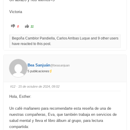
Victoria
C
C
0
11
l
l
i
i
c
c
Begoña Camblor Pandiella, Carlos Arribas Luque and 9 other users
k
k
f
f
have reacted to this post.
o
o
r
r
t
t
h
h
u
u
m
m
b
b
Bea Sanjuán
@beasanjuan
s
s
d
u
5 publicaciones
o
p
w
.
n
.
#12
· 15 de octubre de 2024, 09:02
Hola, Esther:
Un café mañanero para recomendarte esta reseña de una de
nuestras compañeras, Eva, que también trabaja en servicios de
salud mental y lleva el libro álbum al grupo, para lectura
compartida: