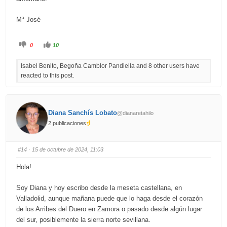
Mª José
C
C
0
10
l
l
i
i
c
c
Isabel Benito, Begoña Camblor Pandiella and 8 other users have
k
k
f
f
reacted to this post.
o
o
r
r
t
t
h
h
u
u
m
m
b
b
Diana Sanchís Lobato
@dianaretahilo
s
s
d
u
2 publicaciones
o
p
w
.
n
.
#14
· 15 de octubre de 2024, 11:03
Hola!
Soy Diana y hoy escribo desde la meseta castellana, en
Valladolid, aunque mañana puede que lo haga desde el corazón
de los Arribes del Duero en Zamora o pasado desde algún lugar
del sur, posiblemente la sierra norte sevillana.