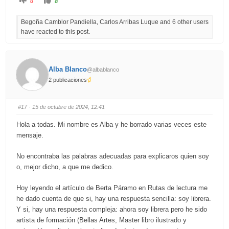
0
8
l
l
i
i
c
c
Begoña Camblor Pandiella, Carlos Arribas Luque and 6 other users
k
k
f
f
have reacted to this post.
o
o
r
r
t
t
h
h
u
u
m
m
b
b
Alba Blanco
@albablanco
s
s
d
u
2 publicaciones
o
p
w
.
n
.
#17
· 15 de octubre de 2024, 12:41
Hola a todas. Mi nombre es Alba y he borrado varias veces este
mensaje.
No encontraba las palabras adecuadas para explicaros quien soy
o, mejor dicho, a que me dedico.
Hoy leyendo el artículo de Berta Páramo en Rutas de lectura me
he dado cuenta de que si, hay una respuesta sencilla: soy librera.
Y si, hay una respuesta compleja: ahora soy librera pero he sido
artista de formación (Bellas Artes, Master libro ilustrado y