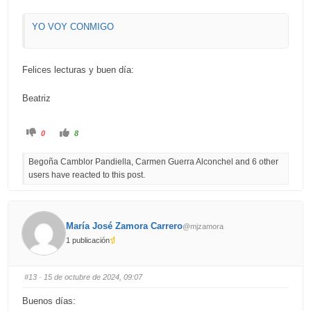
YO VOY CONMIGO
Felices lecturas y buen día:
Beatriz
C
C
0
8
l
l
i
i
c
c
Begoña Camblor Pandiella, Carmen Guerra Alconchel and 6 other
k
k
f
f
users have reacted to this post.
o
o
r
r
t
t
h
h
u
u
m
m
b
b
María José Zamora Carrero
@mjzamora
s
s
d
u
1 publicación
o
p
w
.
n
.
#13
· 15 de octubre de 2024, 09:07
Buenos días: