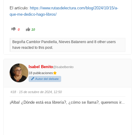
El artículo:
https://www.rutasdelectura.com/blog/2024/10/15/a-
que-me-dedico-hago-libros/
C
C
0
10
l
l
i
i
c
c
Begoña Camblor Pandiella, Nieves Batanero and 8 other users
k
k
f
f
have reacted to this post.
o
o
r
r
t
t
h
h
u
u
m
m
Isabel Benito
@isabelbenito
b
b
s
s
18 publicaciones
d
u
o
p
Autor del debate
w
.
n
.
#18
· 15 de octubre de 2024, 12:50
¡Alba! ¿Dónde está esa librería?, ¿cómo se llama?, queremos ir...