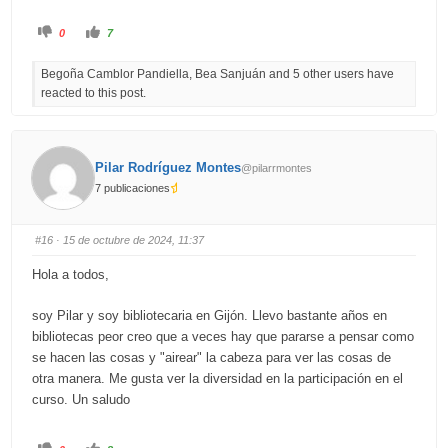
C
C
0
7
l
l
i
i
c
c
Begoña Camblor Pandiella, Bea Sanjuán and 5 other users have
k
k
f
f
reacted to this post.
o
o
r
r
t
t
h
h
u
u
m
m
b
b
Pilar Rodríguez Montes
@pilarrmontes
s
s
d
u
7 publicaciones
o
p
w
.
n
.
#16
· 15 de octubre de 2024, 11:37
Hola a todos,
soy Pilar y soy bibliotecaria en Gijón. Llevo bastante años en
bibliotecas peor creo que a veces hay que pararse a pensar como
se hacen las cosas y "airear" la cabeza para ver las cosas de
otra manera. Me gusta ver la diversidad en la participación en el
curso. Un saludo
C
C