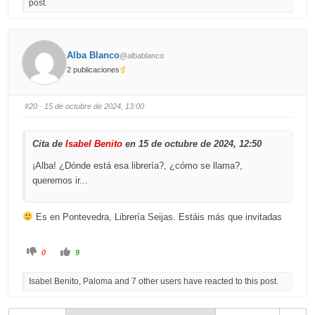
post.
o
o
r
r
t
t
h
h
u
u
m
m
b
b
Alba Blanco
@albablanco
s
s
d
u
2 publicaciones
o
p
w
.
n
.
#20
· 15 de octubre de 2024, 13:00
Cita de
Isabel Benito
en 15 de octubre de 2024, 12:50
¡Alba! ¿Dónde está esa librería?, ¿cómo se llama?,
queremos ir...
Es en Pontevedra, Librería Seijas. Estáis más que invitadas
C
C
0
9
l
l
i
i
c
c
Isabel Benito, Paloma and 7 other users have reacted to this post.
k
k
f
f
o
o
r
r
t
t