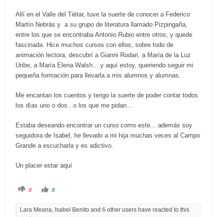
Allí en el Valle del Tiétar, tuve la suerte de conocer a Federico
Martín Nebrás y a su grupo de literatura llamado Pizpirigaña,
entre los que se encontraba Antonio Rubio entre otros, y quede
fascinada. Hice muchos cursos con ellos, sobre todo de
animación lectora, descubrí a Gianni Rodari, a María de la Luz
Uribe, a María Elena Walsh... y aquí estoy, queriendo seguir mi
pequeña formación para llevarla a mis alumnos y alumnas.
Me encantan los cuentos y tengo la suerte de poder contar todos
los días uno o dos...o los que me pidan...
Estaba deseando encontrar un curso como este... además soy
seguidora de Isabel, he llevado a mi hija muchas veces al Campo
Grande a escucharla y es adictivo.
Un placer estar aquí
C
C
0
8
l
l
i
i
c
c
Lara Meana, Isabel Benito and 6 other users have reacted to this
k
k
f
f