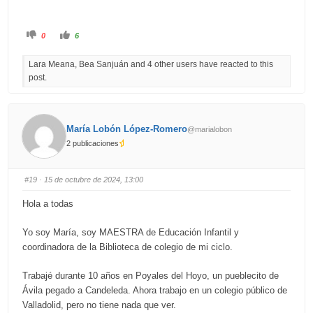
C
C
0
6
l
l
i
i
c
c
Lara Meana, Bea Sanjuán and 4 other users have reacted to this
k
k
f
f
post.
o
o
r
r
t
t
h
h
u
u
m
m
b
b
María Lobón López-Romero
@marialobon
s
s
d
u
2 publicaciones
o
p
w
.
n
.
#19
· 15 de octubre de 2024, 13:00
Hola a todas
Yo soy María, soy MAESTRA de Educación Infantil y
coordinadora de la Biblioteca de colegio de mi ciclo.
Trabajé durante 10 años en Poyales del Hoyo, un pueblecito de
Ávila pegado a Candeleda. Ahora trabajo en un colegio público de
Valladolid, pero no tiene nada que ver.