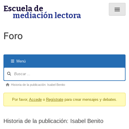
Skip
Escuela de
menu
to
mediación lectora
content
Foro
Menú
Forum
Navigation
Forum
Historia de la publicación: Isabel Benito
breadcrumbs
Por favor,
Accede
o
Regístrate
para crear mensajes y debates.
-
You
are
Historia de la publicación: Isabel Benito
here: