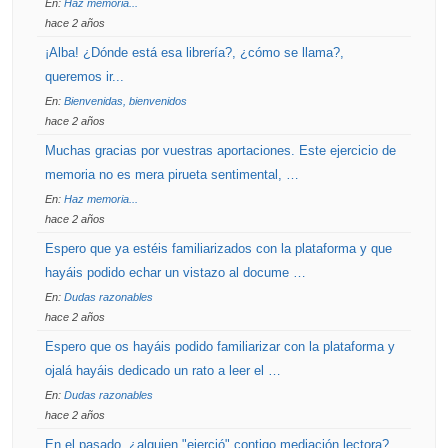
En:
Haz memoria...
hace 2 años
¡Alba! ¿Dónde está esa librería?, ¿cómo se llama?,
queremos ir...
En:
Bienvenidas, bienvenidos
hace 2 años
Muchas gracias por vuestras aportaciones. Este ejercicio de
memoria no es mera pirueta sentimental, …
En:
Haz memoria...
hace 2 años
Espero que ya estéis familiarizados con la plataforma y que
hayáis podido echar un vistazo al docume …
En:
Dudas razonables
hace 2 años
Espero que os hayáis podido familiarizar con la plataforma y
ojalá hayáis dedicado un rato a leer el …
En:
Dudas razonables
hace 2 años
En el pasado, ¿alguien "ejerció" contigo mediación lectora?